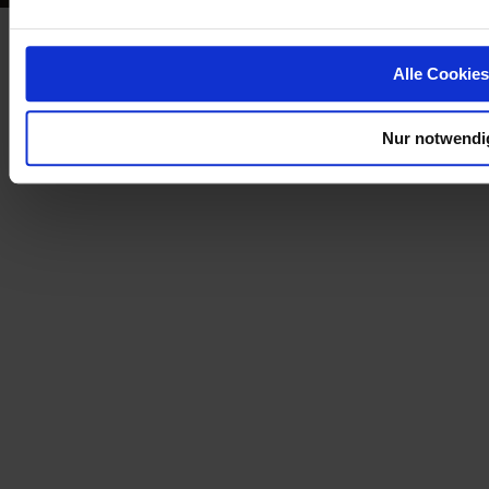
Alle Cookies
Nur notwendi