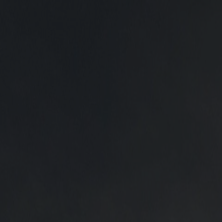
Zum Inhalt springen
Kontaktformular
Karriere
Störungen
Downloadcenter
STROM
GAS
UNTERNEHMEN
SMART METER