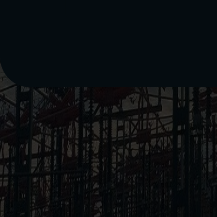
24h Service
Netz Burgenland GmbH
Kundentelefon:
Gasnotruf:
Störungsdienst:
E-Mail:
Stromnetz
Smart Metering
Störungs- & Pannendienst
Downloadcenter
Energiespartipps
Kontaktformular