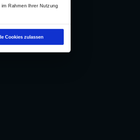
ie im Rahmen Ihrer Nutzung
he Wirtschaft. Als innovativer Netzbetreiber ist Netz Burgenland
ll.
lle Cookies zulassen
-Programm ist die Modernisierung des Umspannwerks (UW) Güssing.
 ursprünglichen Standortes gebaut, am 9.12.2025 feierte man die
häftsführer Florian Pilz und Wolfgang Trimmel einig. Die