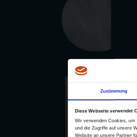
15. Dezember 2025
Presse & Medien
29. Juni 2026
Die Leitung wird dauerhaft befestigt – Neues Video: Endmontage de
22. April 2026
Zustimmung
Die Leitung nimmt Form an – Neues Video: Phasen einziehen
21. April 2026
Diese Webseite verwendet 
Stromnetz: Leistungstarif ab 2027
Wir verwenden Cookies, um I
Zur Presse & Medien Übersicht
und die Zugriffe auf unsere 
Website an unsere Partner fü