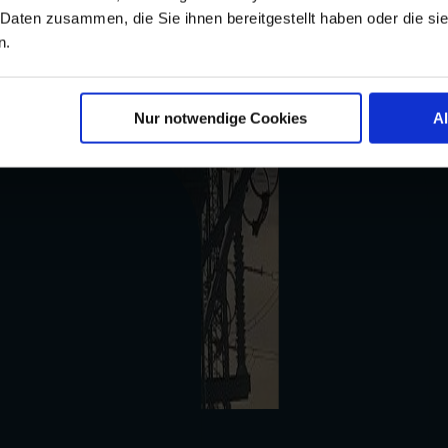
 Daten zusammen, die Sie ihnen bereitgestellt haben oder die s
n.
fiziell in Betrieb genommen.
ie Energiewende, Wohlstand und Komfort im Burgenland sowie die heimisc
nsere Infrastruktur-Tochter immer einen Schritt vor den anderen sein wi
Nur notwendige Cookies
A
werke – permanent aus. Ein wichtiger Mosaikstein in diesem Ausbau
bau integriert. Seit Mitte 2023 hat man auf dem Nachbargrundstück des
rund 45 Mio. €.
ass unsere Arbeit sichtbare Ergebnisse bringt“, sind sich die Netz-Gesc
: „Wir können stolz sein auf das, was wir bewegen!“