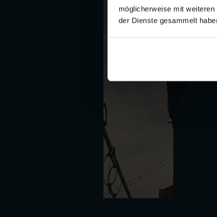
möglicherweise mit weiteren
der Dienste gesammelt habe
Der vergrößerte Knotenpunkt von Netz Burgenland wurde nun of
Ohne unsere Infrastruktur geht nichts im Land – sie ist Basis für d
nicht nur Ermöglicher, sondern auch Treiber der Energiewende; weil u
Deshalb bauen wir unser Netz und die Knotenpunkte – die Umspann
Das alte UW wurde nicht abgerissen, sondern größtenteils in den Neu
offizielle Inbetriebnahme des Umspannwerkes. Kosten des Projekts: 
Mit dem Ausbau wird die Anschlussleistung verdoppelt. „Es ist gut, d
Geschäftsführung bedankt sich bei allen Beteiligten für ihren Einsatz
Mo-Do 8-16 Uhr / Fr 8-12 Uhr
Im Notfall
Im Notfall