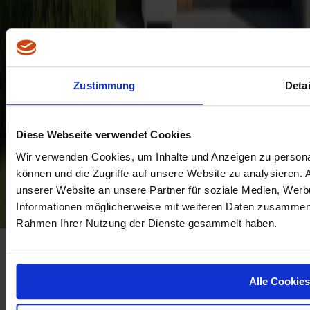
Presse & Medien
Impressum
Datenschutz
Barrierefreiheitserklärung
Informationen gemäß §30 ElWG und §127 GWG
Allgemeine Verteilernetzbedingungen
Zustimmung
Detai
Störungsstatistik Strom
Ausschreibungen & Einkaufsbedingungen
Nutzungsbedingungen Digitaler Assistent
Diese Webseite verwendet Cookies
Mitverwaltung Kundenkonto
Vertrag widerrufen
Soziale Medien
Wir verwenden Cookies, um Inhalte und Anzeigen zu personal
Sie befinden sich HIER
können und die Zugriffe auf unsere Website zu analysieren.
Netz Burgenland
/
Strom
/
speichererweiterung
unserer Website an unsere Partner für soziale Medien, Werb
Informationen möglicherweise mit weiteren Daten zusammen, d
Rahmen Ihrer Nutzung der Dienste gesammelt haben.
Alle Cookies