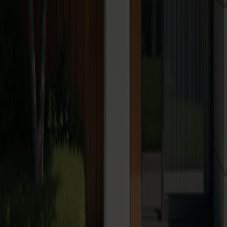
Netz Burgenland GmbH
Kundentelefon:
Gasnotruf:
Störungsdienst:
E-Mail:
Stromnetz
Smart Metering
Störungs- & Pannendienst
Downloadcenter
Energiespartipps
Kontaktformular
Geschäftsführung & Aufsichtsrat
Servicezentren
Karriere