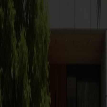
Zum Inhalt springen
Kontaktformular
Karriere
Störungen
Downloadcenter
STROM
GAS
UNTERNEHMEN
SMART METER