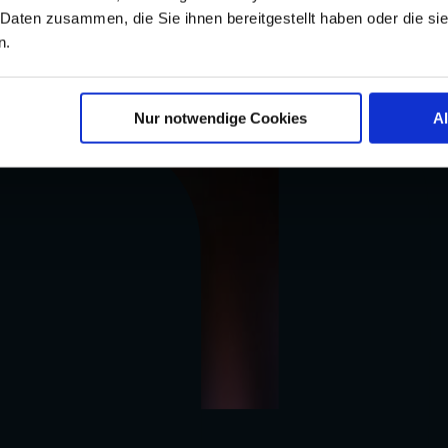
rüfung nicht, da sich diese auf die Sicherheit und Funktionsfähigkeit 
 Daten zusammen, die Sie ihnen bereitgestellt haben oder die s
n.
Nur notwendige Cookies
A
, erreichen Sie uns unter der kostenfreien Nummer
0800/888 9001
ode