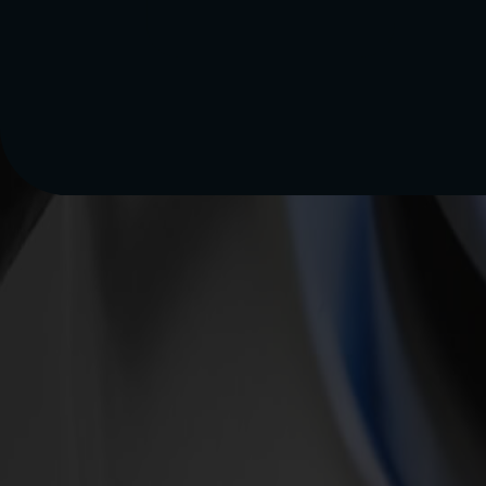
24h Service
Netz Burgenland GmbH
Kundentelefon:
Gasnotruf:
Störungsdienst:
E-Mail:
Stromnetz
Smart Metering
Störungs- & Pannendienst
Downloadcenter
Energiespartipps
Kontaktformular
Geschäftsführung & Aufsichtsrat