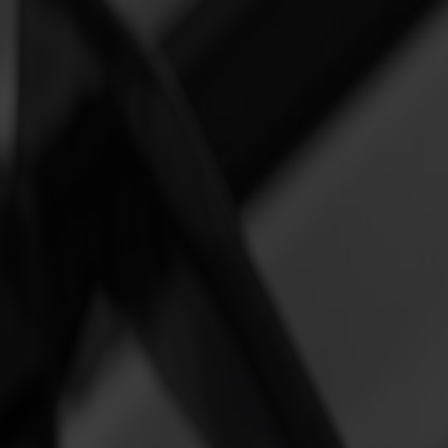
Zum Inhalt springen
Kontaktformular
Karriere
Störungen
Downloadcenter
STROM
GAS
UNTERNEHMEN
SMART METER